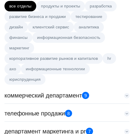
все отделы
продукты и проекты
разработка
развитие бизнеса и продажи
тестирование
дизайн
клиентский сервис
аналитика
финансы
информационная безопасность
маркетинг
корпоративное развитие рынков и капиталов
hr
axo
информационные технологии
юриспруденция
коммерческий департамент
9
Старший аналитик клиентской эффективности
телефонные продажи
8
HeadHunter::Коммерческий департамент
3 авг. 2026
Менеджер по продажам B2B (сегмент SMB)
департамент маркетинга и pr
з/п не указана
7