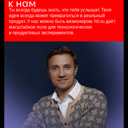
Key Account Manager (EdTech)
исследований
125000 - 175000 ₽
HeadHunter::Коммерческий департамент
HeadHunter::Департамент маркетинга
Ярославль
Ты всегда будешь знать, что тебя услышат.
Твоя
Team Lead TrustML
вчера
сегодня
идея всегда может превратиться в реальный
HeadHunter::Analytics/Data Science
150000 ₽
з/п не указана
продукт.
У нас можно быть визионером. hh.ru даёт
Менеджер по продажам в сегменте малого и среднего
29 июл. 2026
Ярославль
Москва
масштабное поле для технологических
бизнеса
з/п не указана
и продуктовых экспериментов.
HeadHunter::Телефонные продажи
Москва
Key Account Manager (EdTech)
сегодня
HeadHunter::Коммерческий департамент
111800 - 186500 ₽
вчера
Ярославль
150000 ₽
Казань