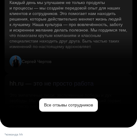
Каждый день мы улучшаем не только продукты
и процессы — мы создаём передовой опыт для наших
клиентов и сотрудников. Это помогает нам находить
решения, которые действительно меняют жизнь людей
к лучшему. Наша культура — про вовлечённость, заботу
и искреннее желание делать полезное. Мы гордимся тем,
что помогаем крутым компаниям и классным
специалистам находить друг друга. Быть частью таких
изменений по‑настоящему вдохновляет.
Сергей Чертов
hh.ru — это не просто работа
Это эмпатичные люди, заслуженные победы и дух
свободы. Мы помогаем миру и создаём лучший сервис
Все отзывы сотрудников
по поиску работы в стране.
Ольга Емельянова
*команда hh