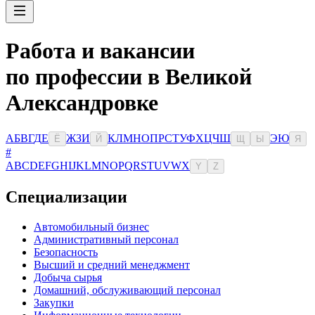
Работа и вакансии
по профессии в Великой
Александровке
А
Б
В
Г
Д
Е
Ж
З
И
К
Л
М
Н
О
П
Р
С
Т
У
Ф
Х
Ц
Ч
Ш
Э
Ю
Ё
Й
Щ
Ы
Я
#
A
B
C
D
E
F
G
H
I
J
K
L
M
N
O
P
Q
R
S
T
U
V
W
X
Y
Z
Специализации
Автомобильный бизнес
Административный персонал
Безопасность
Высший и средний менеджмент
Добыча сырья
Домашний, обслуживающий персонал
Закупки