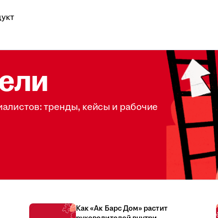
укт
ели
иалистов: тренды, кейсы и рабочие
Как «Ак Барс Дом» растит