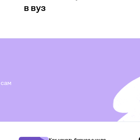
в вуз
 сам