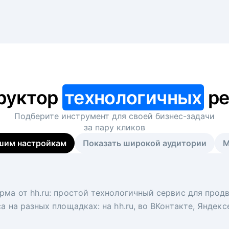
руктор
технологичных
ре
Подберите инструмент для своей
бизнес-задачи
за пару кликов
шим настройкам
Показать широкой аудитории
М
я
 рекрутер
рма от hh.ru: простой технологичный сервис для прод
 для вакансий на главной странице hh.ru. Увеличивает
под ключ. Решите, сколько кандидатов и когда вам нуж
а на разных площадках: на hh.ru, во ВКонтакте, Яндек
ологи, рекрутеры и проектные менеджеры hh.ru с цел
тов