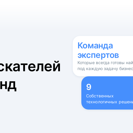
б
Команда
экспертов
скателей
Которые всегда готовы на
под каждую задачу бизне
нд
9
Собственных
технологичных решен