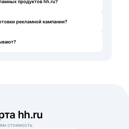
ламных продуктов hh.ru?
готовки рекламной кампании?
ывают?
рта hh.ru
аем стоимость