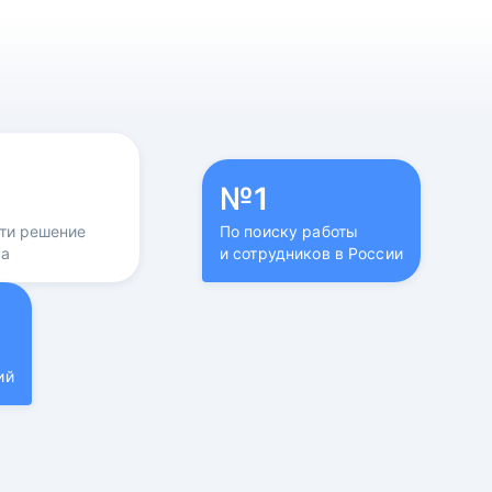
№1
йти решение
По поиску работы
са
и сотрудников в России
ий