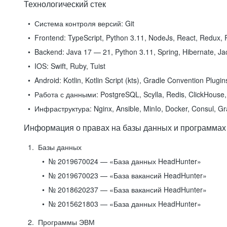
Технологический стек
Система контроля версий:
Git
Frontend:
TypeScript, Python 3.11, NodeJs, React, Redux, R
Backend:
Java 17 — 21, Python 3.11, Spring, Hibernate, Jac
IOS:
Swift, Ruby, Tuist
Android:
Kotlin, Kotlin Script (kts), Gradle Convention Plugi
Работа с данными:
PostgreSQL, Scylla, Redis, ClickHouse, 
Инфраструктура:
Nginx, Ansible, MinIo, Docker, Consul, G
Информация о правах на базы данных и программах
Базы данных
№ 2019670024 — «База данных HeadHunter»
№ 2019670023 — «База вакансий HeadHunter»
№ 2018620237 — «База вакансий HeadHunter»
№ 2015621803 — «База данных HeadHunter»
Программы ЭВМ