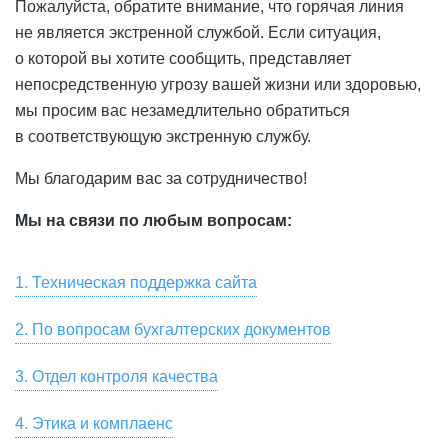
Пожалуйста, обратите внимание, что горячая линия
не является экстренной службой. Если ситуация,
о которой вы хотите сообщить, представляет
непосредственную угрозу вашей жизни или здоровью,
мы просим вас незамедлительно обратиться
в соответствующую экстренную службу.
Мы благодарим вас за сотрудничество!
Мы на связи по любым вопросам:
1. Техническая поддержка сайта
Для связи со службой технической поддержки
2. По вопросам бухгалтерских документов
пользователей, для замечаний по работе сайта и
Скачать сканы бухгалтерских документов, актов сверки,
предложений по улучшению качества услуг,
3. Отдел контроля качества
заказать их оригиналы вы можете в разделе «Мой Счет
предоставляемых HeadHunter, пожалуйста, напишите
Если вы хотите оставить отзыв о сервисе или
— Акты» онлайн-кабинета вашей компании на hh.ru.
на почту
4. Этика и комплаенс
support@hh.ru
или позвоните по номеру
появились замечания, пожелания, касающиеся
Также вы можете написать на почту
spp1doc@hh.ru
или