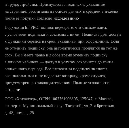
тратите много времени на поиск и вручную поднимаете
и трудоустройства. Преимущества подписки, указанные
резюме
на странице, рассчитаны на основе данных в среднем в неделю
после её покупки согласно
хотите сравнить себя с конкурентами и оценить шансы
исследованию
Подключая hh PRO, вы подтверждаете, что ознакомились
с условиями подписки и согласны с ними. Подписка даёт доступ
к функциям сервиса на срок, указанный при оформлении. Если
не отменить подписку, она автоматически продлится на тот же
срок. Вы имеете право в любое время отменить подписку
в личном кабинете — доступ к услугам сохранится до конца
оплаченного периода. Все платежи за подписку являются
окончательными и не подлежат возврату, кроме случаев,
предусмотренных законодательством. Полные условия есть
в оферте
ООО «Хэдхантер», ОГРН 1067761906805, 125047, г. Москва,
вн. тер. г. Муниципальный округ Тверской, ул. 2-я Брестская,
д. 48, помещ. 25